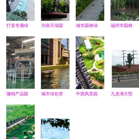
打造专属绿
河南天瑞园
城市园林绿
福州市园林
洲 专业别
林景观工程
化工程施工
局与监督站
墅花园设计
安阳地区卵
及验收规范
协同发力，
与园林景观
石路面施工
推动可持续
以优质绿化
改造全解析
方案与最低
发展的绿色
献礼十九大
优惠价格解
引擎
析
撤销产品园
城市绿化管
中国风景园
九龙湖大型
林绿化无纺
理中的园林
林学会优秀
公园绿化新
布与建筑施
绿化施工切
园林工程精
篇章 巧借
工无纺布定
割方法与技
品项目回顾
坡度塑特
制对城市绿
巧详解
与城市绿化
色，园林施