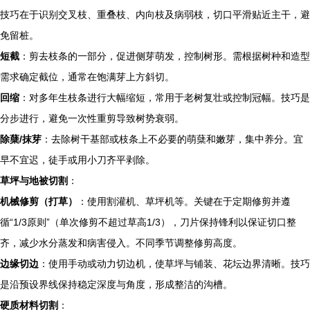
技巧在于识别交叉枝、重叠枝、内向枝及病弱枝，切口平滑贴近主干，避
免留桩。
短截
：剪去枝条的一部分，促进侧芽萌发，控制树形。需根据树种和造型
需求确定截位，通常在饱满芽上方斜切。
回缩
：对多年生枝条进行大幅缩短，常用于老树复壮或控制冠幅。技巧是
分步进行，避免一次性重剪导致树势衰弱。
除蘖/抹芽
：去除树干基部或枝条上不必要的萌蘖和嫩芽，集中养分。宜
早不宜迟，徒手或用小刀齐平剥除。
草坪与地被切割
：
机械修剪（打草）
：使用割灌机、草坪机等。关键在于定期修剪并遵
循“1/3原则”（单次修剪不超过草高1/3），刀片保持锋利以保证切口整
齐，减少水分蒸发和病害侵入。不同季节调整修剪高度。
边缘切边
：使用手动或动力切边机，使草坪与铺装、花坛边界清晰。技巧
是沿预设界线保持稳定深度与角度，形成整洁的沟槽。
硬质材料切割
：