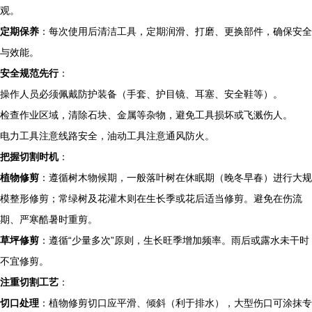
观。
定期保养
：每次使用后清洁工具，定期润滑、打磨、更换部件，确保安全
与效能。
安全规范先行
：
操作人员必须佩戴防护装备（手套、护目镜、耳塞、安全鞋等）。
检查作业区域，清除石块、金属等杂物，避免工具损坏或飞溅伤人。
电力工具注意线路安全，油动工具注意通风防火。
把握切割时机
：
植物修剪
：遵循树木物候期，一般落叶树在休眠期（晚冬早春）进行大规
模整形修剪；常绿树及花灌木则在生长季或花后适当修剪。避免在伤流
期、严寒酷暑时重剪。
草坪修剪
：遵循“少量多次”原则，生长旺季增加频率。雨后或露水未干时
不宜修剪。
注重切割工艺
：
切口处理
：植物修剪切口应平滑、倾斜（利于排水），大型伤口可涂抹专