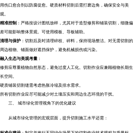
用伤口愈合剂以防腐促愈。硬质材料切割后需打磨边角，确保安全与美
观。
精准控制
：严格按设计图纸放样，尤其对于造型修剪和铺装切割，细微偏
差可能影响整体景观。可使用模板、导板辅助。
清理与保护
：切割后及时清理碎枝、碎料，保持现场整洁。对无需切割的
周边植物、铺面做好遮挡保护，避免机械损伤或污染。
融入生态与美观考量
：
修剪应尊重植物自然形态，避免过度人工化。切割作业应兼顾植物长期生
长空间。
硬质铺装切割缝需考虑热胀冷缩及排水需求。
所有切割作业应尽可能减少对土壤压实和周边生态环境的干扰。
三、 城市绿化管理视角下的优化建议
从城市绿化管理的宏观层面，提升切割施工水平还需：
标准化建设
：制定并推行不同绿化场景下的切割作业技术规程与质量标