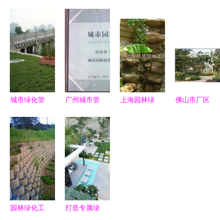
护坡工程与
每一寸绿，
园环境绿化
园林绿化工
城市绿化管
城市因你而
施工图免费
程公司入驻
理 精细化
美丽——加
下载 园林
苗木通——
施工与长效
油，园林
绿化与城市
专注黄山栾
养护指南
人！
绿化管理的
与三角枫，
实践指南
打造城市绿
色新名片
城市绿化管
广州城市管
上海园林绿
佛山市厂区
理的革新实
理现代化与
化工程 从
园林绿化工
践 以华曦
园林绿化资
别墅庭院到
程承接 设
园林为例解
质标准深度
工厂绿化的
计与施工一
析现代园林
解读_世界
全方位景观
体化解决方
绿化工程
工厂专评
营造
案
园林绿化工
打造专属绿