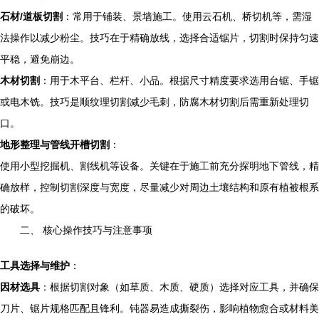
石材/道板切割
：常用于铺装、景墙施工。使用云石机、桥切机等，需湿
法操作以减少粉尘。技巧在于精确放线，选择合适锯片，切割时保持匀速
平稳，避免崩边。
木材切割
：用于木平台、栏杆、小品。根据尺寸精度要求选用台锯、手锯
或电木铣。技巧是顺纹理切割减少毛刺，防腐木材切割后需重新处理切
口。
地形整理与管线开槽切割
：
使用小型挖掘机、割线机等设备。关键在于施工前充分探明地下管线，精
确放样，控制切割深度与宽度，尽量减少对周边土壤结构和原有植被根系
的破坏。
二、 核心操作技巧与注意事项
工具选择与维护
：
因材选具
：根据切割对象（如草质、木质、硬质）选择对应工具，并确保
刀片、锯片规格匹配且锋利。钝器易造成撕裂伤，影响植物愈合或材料美