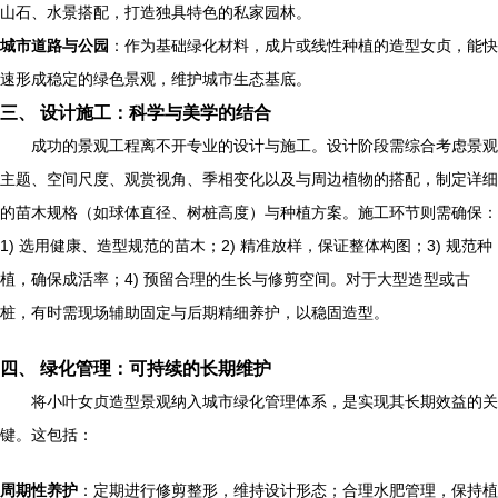
山石、水景搭配，打造独具特色的私家园林。
城市道路与公园
：作为基础绿化材料，成片或线性种植的造型女贞，能快
速形成稳定的绿色景观，维护城市生态基底。
三、 设计施工：科学与美学的结合
成功的景观工程离不开专业的设计与施工。设计阶段需综合考虑景观
主题、空间尺度、观赏视角、季相变化以及与周边植物的搭配，制定详细
的苗木规格（如球体直径、树桩高度）与种植方案。施工环节则需确保：
1) 选用健康、造型规范的苗木；2) 精准放样，保证整体构图；3) 规范种
植，确保成活率；4) 预留合理的生长与修剪空间。对于大型造型或古
桩，有时需现场辅助固定与后期精细养护，以稳固造型。
四、 绿化管理：可持续的长期维护
将小叶女贞造型景观纳入城市绿化管理体系，是实现其长期效益的关
键。这包括：
周期性养护
：定期进行修剪整形，维持设计形态；合理水肥管理，保持植