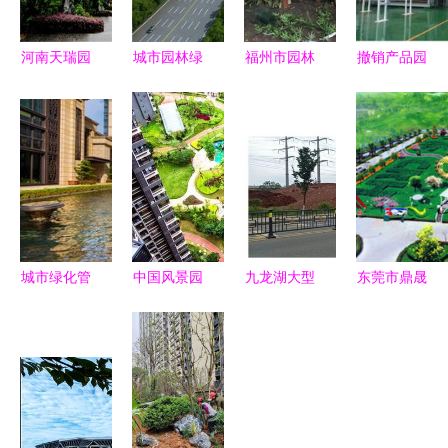
河南天瑞园
城市园林绿
福州市园林
撤销产品园
林景观工程
化工程施工
局与监督站
林绿化无纺
安阳地区卵
及验收规范
协同发力，
布与建筑施
石路面施工
推动可持续
以优质绿化
工无纺布定
方案与最低
发展的绿色
献礼十九大
制对城市绿
优惠价格解
引擎
化管理的战
析
略影响分析
城市绿化管
中国风景园
九龙湖大型
东莞市鼎晟
理中的园林
林学会优秀
公园绿化新
园林绿化工
绿化施工切
园林工程精
篇章 巧借
程动态 匠
割方法与技
品项目回顾
坡度塑特
心铸就城市
巧详解
与城市绿化
色，园林施
绿意，精细
管理实践
工展新姿
管理赋能生