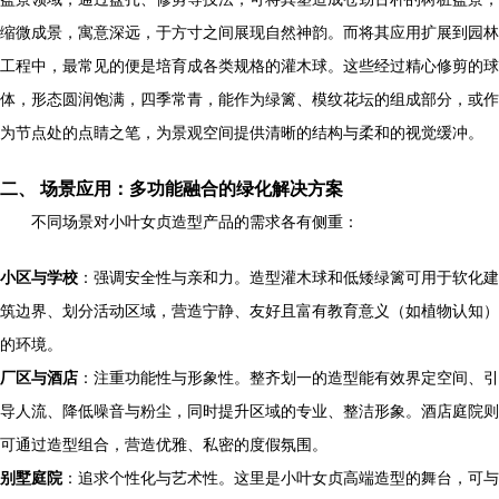
缩微成景，寓意深远，于方寸之间展现自然神韵。而将其应用扩展到园林
工程中，最常见的便是培育成各类规格的灌木球。这些经过精心修剪的球
体，形态圆润饱满，四季常青，能作为绿篱、模纹花坛的组成部分，或作
为节点处的点睛之笔，为景观空间提供清晰的结构与柔和的视觉缓冲。
二、 场景应用：多功能融合的绿化解决方案
不同场景对小叶女贞造型产品的需求各有侧重：
小区与学校
：强调安全性与亲和力。造型灌木球和低矮绿篱可用于软化建
筑边界、划分活动区域，营造宁静、友好且富有教育意义（如植物认知）
的环境。
厂区与酒店
：注重功能性与形象性。整齐划一的造型能有效界定空间、引
导人流、降低噪音与粉尘，同时提升区域的专业、整洁形象。酒店庭院则
可通过造型组合，营造优雅、私密的度假氛围。
别墅庭院
：追求个性化与艺术性。这里是小叶女贞高端造型的舞台，可与