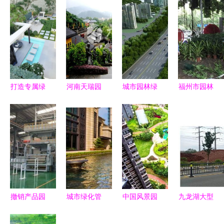
打造专属绿
河南天瑞园
城市园林绿
福州市园林
洲 专业别
林景观工程
化工程施工
局与监督站
墅花园设计
安阳地区卵
及验收规范
协同发力，
与园林景观
石路面施工
推动可持续
以优质绿化
改造全解析
方案与最低
发展的绿色
献礼十九大
优惠价格解
引擎
析
撤销产品园
城市绿化管
中国风景园
九龙湖大型
林绿化无纺
理中的园林
林学会优秀
公园绿化新