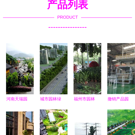
产品列表
PRODUCT
----------------
河南天瑞园
城市园林绿
福州市园林
撤销产品园
林景观工程
化工程施工
局与监督站
林绿化无纺
安阳地区卵
及验收规范
协同发力，
布与建筑施
石路面施工
推动可持续
以优质绿化
工无纺布定