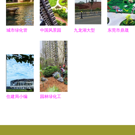
方案与最低
发展的绿色
献礼十九大
制对城市绿
优惠价格解
引擎
化管理的战
析
略影响分析
城市绿化管
中国风景园
九龙湖大型
东莞市鼎晟
理中的园林
林学会优秀
公园绿化新
园林绿化工
绿化施工切
园林工程精
篇章 巧借
程动态 匠
割方法与技
品项目回顾
坡度塑特
心铸就城市
巧详解
与城市绿化
色，园林施
绿意，精细
管理实践
工展新姿
管理赋能生
态宜居
住建局小编
园林绿化工
和你聊聊
程 从设计
买房时，别
到施工，打
忽略城市绿
造宜居小区
化管理
景观