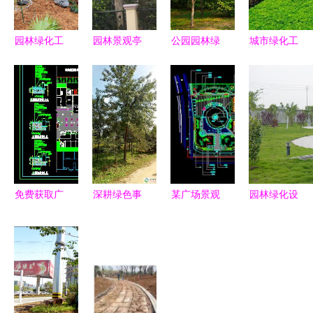
园林绿化工
园林景观亭
公园园林绿
城市绿化工
程 从设计
子工程与城
化工程施工
程中需报验
到施工，打
市绿化管理
全流程解析
的关键材料
造宜居小区
的协同发展
与规范流程
景观
免费获取广
深耕绿色事
某广场景观
园林绿化设
场铺装大样
业，吉林实
施工图免费
计施工与城
及定位图
验绿化集团
下载 园林
市绿化管理
园林绿化工
北京通州二
绿化施工与
的融合之道
程施工指南
分公司 从
城市管理的
苗木到城市
新视角