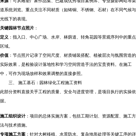
来源
：可从雕塑厂家作品集、已建成优秀项目案例库、专业摄影网站等渠
道系统浏览。重点关注不同材质（如铸铜、不锈钢、石材）在不同气候与
光线下的表现。
关键园林节点照片
：
定义
：指入口、中心广场、水岸、林荫道、转角花园等景观序列中的重点
区域。
价值
：节点照片记录了空间尺度、材质铺装搭配、植被层次与氛围营造的
实际效果，是检验设计落地性和学习空间营造手法的宝贵资料。在施工
中，可作为现场放样和效果调整的直接参照。
三、 施工基石：园林绿化工程施工资料
此部分资料直接关乎工程的质量、安全与进度管理，是项目执行的实操依
据。
施工组织设计
：项目的总体实施方案，包括工期计划、资源配置、施工方
法与技术措施。
专项施工方案
：针对大树移植、水景防水、复杂地形处理等关键工序的详